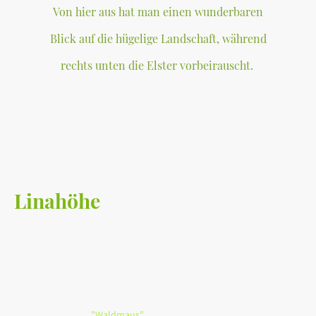
Von hier aus hat man einen wunderbaren
Blick auf die hügelige Landschaft, während
rechts unten die Elster vorbeirauscht.
Linahöhe
Der Aussichtspunkt mit Blick in das Tal der Weißen Elster
wurde vom Rittergutsbesitzer v. Posern seiner Ehefrau Lina
gewidmet. Wahrscheinlich wollte er sie ganz besonders
beeindrucken, als er sich diesen Ort aussuchte. Kein Wunder
also, dass man voller Ehrfurcht die Schönheit des Talblickes
aufnehmen kann. Im Übrigen beginnt sich hier ein
Eingangstor zur
. An dieser Stelle des Anstieges
"Waldmaus"