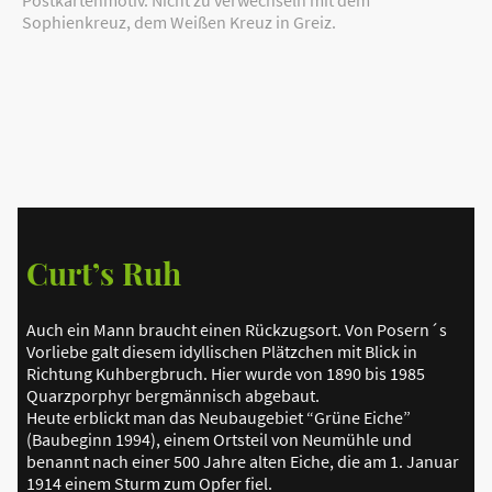
Postkartenmotiv. Nicht zu verwechseln mit dem
Sophienkreuz, dem Weißen Kreuz in Greiz.
Curt’s Ruh
Auch ein Mann braucht einen Rückzugsort. Von Posern´s
Vorliebe galt diesem idyllischen Plätzchen mit Blick in
Richtung Kuhbergbruch. Hier wurde von 1890 bis 1985
Quarzporphyr bergmännisch abgebaut.
Heute erblickt man das Neubaugebiet “Grüne Eiche”
(Baubeginn 1994), einem Ortsteil von Neumühle und
benannt nach einer 500 Jahre alten Eiche, die am 1. Januar
1914 einem Sturm zum Opfer fiel.